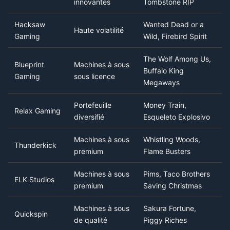
innovantes
Tombstone RIP
Hacksaw
Wanted Dead or a
Haute volatilité
Gaming
Wild, Firebird Spirit
The Wolf Among Us,
Blueprint
Machines à sous
Buffalo King
Gaming
sous licence
Megaways
Portefeuille
Money Train,
Relax Gaming
diversifié
Esqueleto Explosivo
Machines à sous
Whistling Woods,
Thunderkick
premium
Flame Busters
Machines à sous
Pims, Taco Brothers
ELK Studios
premium
Saving Christmas
Machines à sous
Sakura Fortune,
Quickspin
de qualité
Piggy Riches