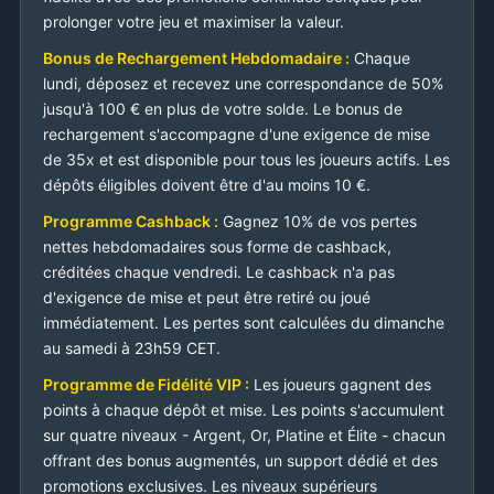
prolonger votre jeu et maximiser la valeur.
Bonus de Rechargement Hebdomadaire :
Chaque
lundi, déposez et recevez une correspondance de 50%
jusqu'à 100 € en plus de votre solde. Le bonus de
rechargement s'accompagne d'une exigence de mise
de 35x et est disponible pour tous les joueurs actifs. Les
dépôts éligibles doivent être d'au moins 10 €.
Programme Cashback :
Gagnez 10% de vos pertes
nettes hebdomadaires sous forme de cashback,
créditées chaque vendredi. Le cashback n'a pas
d'exigence de mise et peut être retiré ou joué
immédiatement. Les pertes sont calculées du dimanche
au samedi à 23h59 CET.
Programme de Fidélité VIP :
Les joueurs gagnent des
points à chaque dépôt et mise. Les points s'accumulent
sur quatre niveaux - Argent, Or, Platine et Élite - chacun
offrant des bonus augmentés, un support dédié et des
promotions exclusives. Les niveaux supérieurs