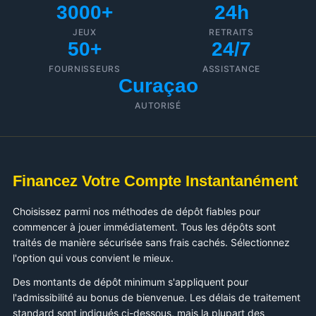
3000+
24h
JEUX
RETRAITS
50+
24/7
FOURNISSEURS
ASSISTANCE
Curaçao
AUTORISÉ
Financez Votre Compte Instantanément
Choisissez parmi nos méthodes de dépôt fiables pour
commencer à jouer immédiatement. Tous les dépôts sont
traités de manière sécurisée sans frais cachés. Sélectionnez
l'option qui vous convient le mieux.
Des montants de dépôt minimum s'appliquent pour
l'admissibilité au bonus de bienvenue. Les délais de traitement
standard sont indiqués ci-dessous, mais la plupart des