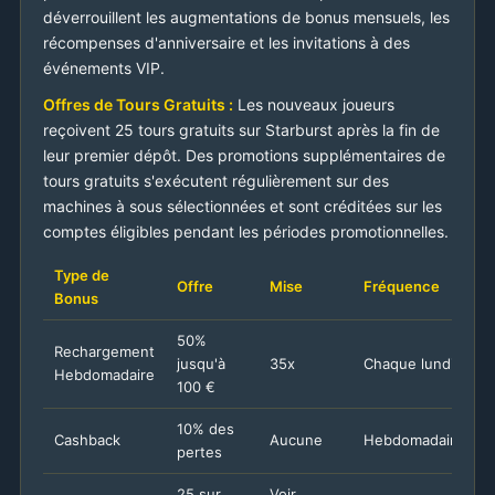
déverrouillent les augmentations de bonus mensuels, les
récompenses d'anniversaire et les invitations à des
événements VIP.
Offres de Tours Gratuits :
Les nouveaux joueurs
reçoivent 25 tours gratuits sur Starburst après la fin de
leur premier dépôt. Des promotions supplémentaires de
tours gratuits s'exécutent régulièrement sur des
machines à sous sélectionnées et sont créditées sur les
comptes éligibles pendant les périodes promotionnelles.
Type de
Offre
Mise
Fréquence
Bonus
50%
Rechargement
jusqu'à
35x
Chaque lundi
Hebdomadaire
100 €
10% des
Cashback
Aucune
Hebdomadaire
pertes
25 sur
Voir