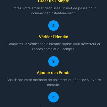
Créer un Compte
Entrez votre email et définissez un mot de passe pour
commencer instantanément.
2
Vérifier l'Identité
Complétez la vérification d'identité rapide pour déverrouiller
l'accès complet du compte.
3
Ajouter des Fonds
Choisissez votre méthode de paiement et déposez sur votre
compte.
4