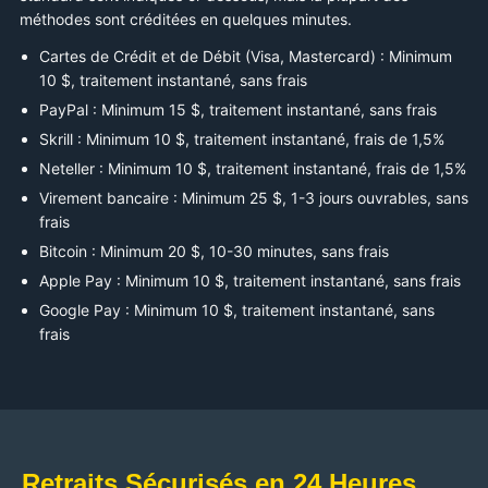
méthodes sont créditées en quelques minutes.
Cartes de Crédit et de Débit (Visa, Mastercard) : Minimum
10 $, traitement instantané, sans frais
PayPal : Minimum 15 $, traitement instantané, sans frais
Skrill : Minimum 10 $, traitement instantané, frais de 1,5%
Neteller : Minimum 10 $, traitement instantané, frais de 1,5%
Virement bancaire : Minimum 25 $, 1-3 jours ouvrables, sans
frais
Bitcoin : Minimum 20 $, 10-30 minutes, sans frais
Apple Pay : Minimum 10 $, traitement instantané, sans frais
Google Pay : Minimum 10 $, traitement instantané, sans
frais
Retraits Sécurisés en 24 Heures