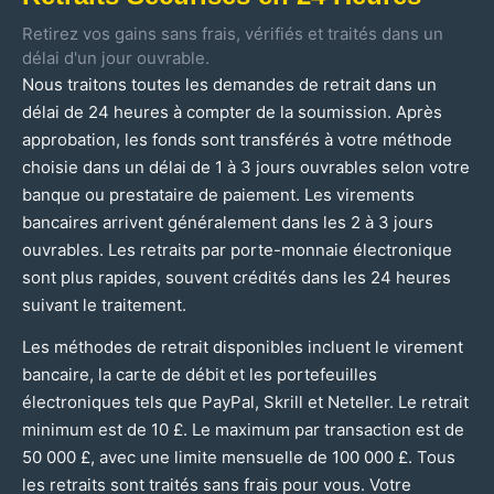
Retirez vos gains sans frais, vérifiés et traités dans un
délai d'un jour ouvrable.
Nous traitons toutes les demandes de retrait dans un
délai de 24 heures à compter de la soumission. Après
approbation, les fonds sont transférés à votre méthode
choisie dans un délai de 1 à 3 jours ouvrables selon votre
banque ou prestataire de paiement. Les virements
bancaires arrivent généralement dans les 2 à 3 jours
ouvrables. Les retraits par porte-monnaie électronique
sont plus rapides, souvent crédités dans les 24 heures
suivant le traitement.
Les méthodes de retrait disponibles incluent le virement
bancaire, la carte de débit et les portefeuilles
électroniques tels que PayPal, Skrill et Neteller. Le retrait
minimum est de 10 £. Le maximum par transaction est de
50 000 £, avec une limite mensuelle de 100 000 £. Tous
les retraits sont traités sans frais pour vous. Votre