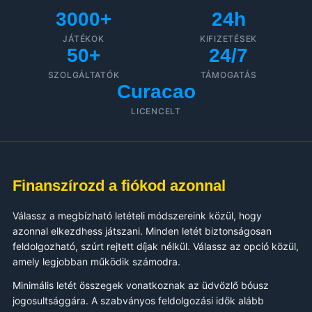
3000+
24h
JÁTÉKOK
KIFIZETÉSEK
50+
24/7
SZOLGÁLTATÓK
TÁMOGATÁS
Curacao
LICENCELT
Finanszírozd a fiókod azonnal
Válassz a megbízható letételi módszereink közül, hogy
azonnal elkezdhess játszani. Minden letét biztonságosan
feldolgozható, szúrt rejtett díjak nélkül. Válassz az opció közül,
amely legjobban működik számodra.
Minimális letét összegek vonatkoznak az üdvözlő bóusz
jogosultsággára. A szabványos feldolgozási idők alább