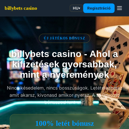
billybets casino
HU
Regisztráció
▾
ÚJ JÁTÉKOS BÓNUSZ
billybets casino - Ahol a
kifizetések gyorsabbak,
mint a nyeremények
Nincs késedelem, nincs bosszúságok. Letételezhetsz
amit akarsz, kivonasd amikor nyersz. A te üdvözlő
bónuszod lent vár.
100% letét bónusz