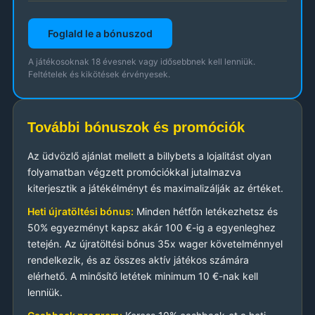
Foglald le a bónuszod
A játékosoknak 18 évesnek vagy idősebbnek kell lenniük.
Feltételek és kikötések érvényesek.
További bónuszok és promóciók
Az üdvözlő ajánlat mellett a billybets a lojalitást olyan
folyamatban végzett promóciókkal jutalmazva
kiterjesztik a játékélményt és maximalizálják az értéket.
Heti újratöltési bónus:
Minden hétfőn letékezhetsz és
50% egyezményt kapsz akár 100 €-ig a egyenleghez
tetején. Az újratöltési bónus 35x wager követelménnyel
rendelkezik, és az összes aktív játékos számára
elérhető. A minősítő letétek minimum 10 €-nak kell
lenniük.