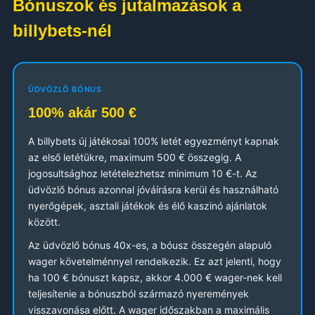
Bónuszok és jutalmazások a
billybets-nél
ÜDVÖZLŐ BÓNUS
100% akár 500 €
A billybets új játékosai 100% letét egyezményt kapnak
az első letétükre, maximum 500 € összegig. A
jogosultsághoz letételezhetsz minimum 10 €-t. Az
üdvözlő bónus azonnal jóváírásra kerül és használható
nyerőgépek, asztali játékok és élő kaszinó ajánlatok
között.
Az üdvözlő bónus 40x-es, a bóusz összegén alapuló
wager követelménnyel rendelkezik. Ez azt jelenti, hogy
ha 100 € bónuszt kapsz, akkor 4.000 € wager-nek kell
teljesítenie a bónuszból származó nyeremények
visszavonása előtt. A wager időszakban a maximális