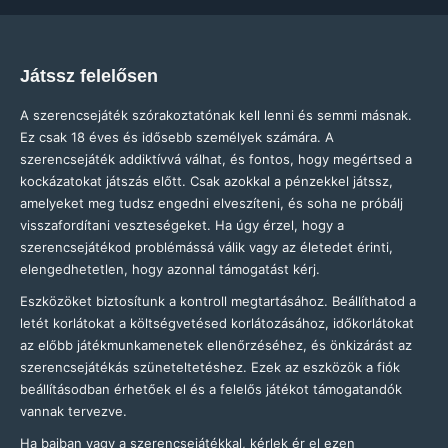
Játssz felelősen
A szerencsejáték szórakoztatónak kell lenni és semmi másnak.
Ez csak 18 éves és idősebb személyek számára. A
szerencsejáték addiktívvá válhat, és fontos, hogy megértsed a
kockázatokat játszás előtt. Csak azokkal a pénzekkel játssz,
amelyeket meg tudsz engedni elveszíteni, és soha ne próbálj
visszafordítani veszteségeket. Ha úgy érzel, hogy a
szerencsejátékod problémássá válik vagy az életedet érinti,
elengedhetetlen, hogy azonnal támogatást kérj.
Eszközöket biztosítunk a kontroll megtartásához. Beállíthatod a
letét korlátokat a költségvetésed korlátozásához, időkorlátokat
az előbb játékmunkamenetek ellenőrzéséhez, és önkizárást az
szerencsejátékás szüneteltetéshez. Ezek az eszközök a fiók
beállításodban érhetőek el és a felelős játékot támogatandók
vannak tervezve.
Ha bajban vagy a szerencsejátékkal, kérlek ér el ezen