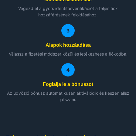
Végezd el a gyors identitásverifikációt a teljes fiók
hozzáférésének feloldásához.
3
Alapok hozzáadása
Válassz a fizetési módszer közül és letékezhess a fiókodba.
4
Foglalja le a bónuszot
Az üdvözlő bónusz automatikusan aktiválódik és készen állsz
játszani.