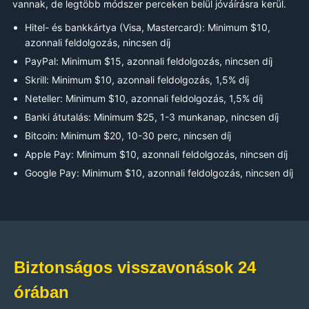
vannak, de legtöbb módszer perceken belül jóváírásra kerül.
Hitel- és bankkártya (Visa, Mastercard): Minimum $10,
azonnali feldolgozás, nincsen díj
PayPal: Minimum $15, azonnali feldolgozás, nincsen díj
Skrill: Minimum $10, azonnali feldolgozás, 1,5% díj
Neteller: Minimum $10, azonnali feldolgozás, 1,5% díj
Banki átutalás: Minimum $25, 1-3 munkanap, nincsen díj
Bitcoin: Minimum $20, 10-30 perc, nincsen díj
Apple Pay: Minimum $10, azonnali feldolgozás, nincsen díj
Google Pay: Minimum $10, azonnali feldolgozás, nincsen díj
Biztonságos visszavonások 24
órában