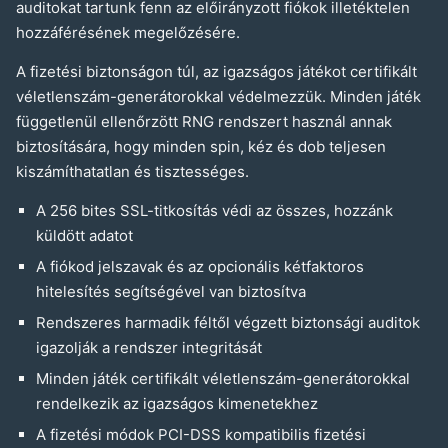
auditokat tartunk fenn az előirányzott fiókok illetéktelen
hozzáférésének megelőzésére.
A fizetési biztonságon túl, az igazságos játékot certifikált
véletlenszám-generátorokkal védelmezzük. Minden játék
függetlenül ellenőrzött RNG rendszert használ annak
biztosítására, hogy minden spin, kéz és dob teljesen
kiszámíthatatlan és tisztességes.
A 256 bites SSL-titkosítás védi az összes, hozzánk
küldött adatot
A fiókod jelszavak és az opcionális kétfaktoros
hitelesítés segítségével van biztosítva
Rendszeres harmadik féltől végzett biztonsági auditok
igazolják a rendszer integritását
Minden játék certifikált véletlenszám-generátorokkal
rendelkezik az igazságos kimenetekhez
A fizetési módok PCI-DSS kompatibilis fizetési