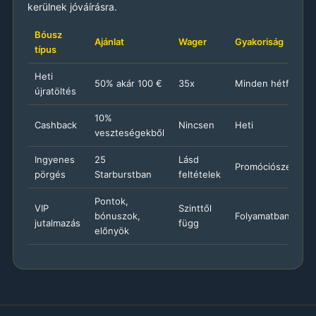
kerülnek jóváírásra.
Bóusz
Ajánlat
Wager
Gyakoriság
típus
Heti
50% akár 100 €
35x
Minden hétfőn
újratöltés
10%
Cashback
Nincsen
Heti
veszteségekből
Ingyenes
25
Lásd
Promóciószerű
pörgés
Starburstban
feltételek
Pontok,
VIP
Szinttől
bónuszok,
Folyamatban
jutalmazás
függ
előnyök