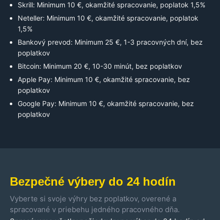
Skrill: Minimum 10 €, okamžité spracovanie, poplatok 1,5%
Neteller: Minimum 10 €, okamžité spracovanie, poplatok
1,5%
Bankový prevod: Minimum 25 €, 1-3 pracovných dní, bez
poplatkov
Bitcoin: Minimum 20 €, 10-30 minút, bez poplatkov
Apple Pay: Minimum 10 €, okamžité spracovanie, bez
poplatkov
Google Pay: Minimum 10 €, okamžité spracovanie, bez
poplatkov
Bezpečné výbery do 24 hodín
Vyberte si svoje výhry bez poplatkov, overené a
spracované v priebehu jedného pracovného dňa.