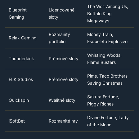
The Wolf Among Us,
Blueprint
Licencované
Buffalo King
Gaming
sloty
Megaways
Rozmanitý
Money Train,
Relax Gaming
portfólio
Esqueleto Explosivo
Whistling Woods,
Thunderkick
Prémiové sloty
Flame Busters
Pims, Taco Brothers
ELK Studios
Prémiové sloty
Saving Christmas
Sakura Fortune,
Quickspin
Kvalitné sloty
Piggy Riches
Divine Fortune, Lady
iSoftBet
Rozmanité hry
of the Moon