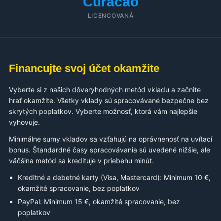
Curacao
LICENCOVANÁ
Financujte svoj účet okamžite
Vyberte si z našich dôveryhodných metód vkladu a začnite
hrať okamžite. Všetky vklady sú spracovávané bezpečne bez
skrytých poplatkov. Vyberte možnosť, ktorá vám najlepšie
vyhovuje.
Minimálne sumy vkladov sa vzťahujú na oprávnenosť na uvítací
bonus. Štandardné časy spracovávania sú uvedené nižšie, ale
väčšina metód sa kredituje v priebehu minút.
Kreditné a debetné karty (Visa, Mastercard): Minimum 10 €,
okamžité spracovanie, bez poplatkov
PayPal: Minimum 15 €, okamžité spracovanie, bez
poplatkov