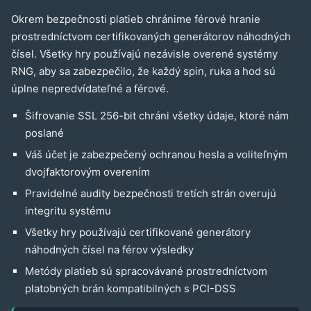
Okrem bezpečnosti platieb chránime férové hranie
prostredníctvom certifikovaných generátorov náhodných
čísel. Všetky hry používajú nezávisle overené systémy
RNG, aby sa zabezpečilo, že každý spin, ruka a hod sú
úplne nepredvídateľné a férové.
Šifrovanie SSL 256-bit chráni všetky údaje, ktoré nám
poslané
Váš účet je zabezpečený ochranou hesla a voliteľným
dvojfaktorovým overením
Pravidelné audity bezpečnosti tretích strán overujú
integritu systému
Všetky hry používajú certifikované generátory
náhodných čísel na férov výsledky
Metódy platieb sú spracovávané prostredníctvom
platobných brán kompatibilných s PCI-DSS